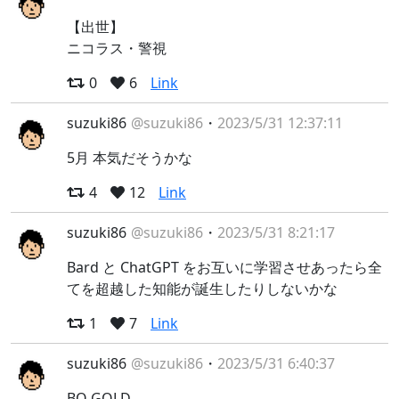
【出世】
ニコラス・警視
0
6
Link
suzuki86
@suzuki86
・
2023/5/31 12:37:11
5月 本気だそうかな
4
12
Link
suzuki86
@suzuki86
・
2023/5/31 8:21:17
Bard と ChatGPT をお互いに学習させあったら全
てを超越した知能が誕生したりしないかな
1
7
Link
suzuki86
@suzuki86
・
2023/5/31 6:40:37
BO GOLD